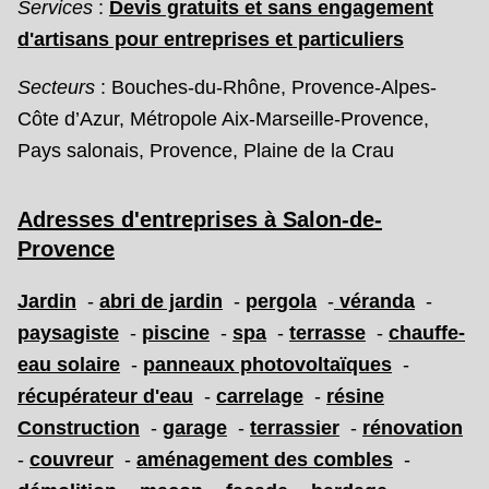
Services
:
Devis gratuits et sans engagement
d'artisans pour entreprises et particuliers
Secteurs
: Bouches-du-Rhône, Provence-Alpes-
Côte d’Azur, Métropole Aix-Marseille-Provence,
Pays salonais, Provence, Plaine de la Crau
Adresses d'entreprises
à Salon-de-
Provence
Jardin
-
abri de jardin
-
pergola
-
véranda
-
paysagiste
-
piscine
-
spa
-
terrasse
-
chauffe-
eau solaire
-
panneaux photovoltaïques
-
récupérateur d'eau
-
carrelage
-
résine
Construction
-
garage
-
terrassier
-
rénovation
-
couvreur
-
aménagement des combles
-